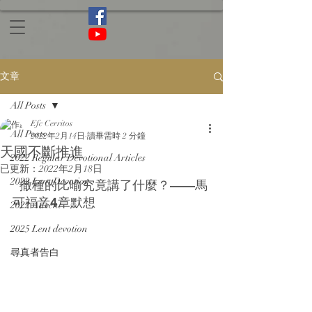
文章
All Posts
Efc Cerritos
All Posts
2022年2月14日
讀畢需時 2 分鐘
天國不斷推進
2022 Regular Devotional Articles
已更新：
2022年2月18日
2022 Lent Devotion
  撒種的比喻究竟講了什麼？——馬
可福音4章默想                                 
2022 Advent
2025 Lent devotion
尋真者告白