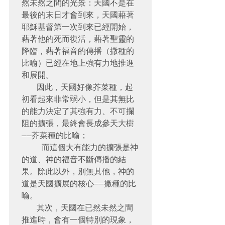
然未然之間的光景：天國不是在
最後的末日才會到來，天國藉著
耶穌基督第一次到來已經開始，
藉著他的死而復活，藉著聖靈的
降臨，藉著福音的傳播（撒種的
比喻）已經在地上強有力地推進
和展開。

   因此，天國好像芥菜種，起
初看起來非常弱小，但是其無比
的能力決定了其強有力、不可攔
阻的擴張，最終會長成參天大樹
——芥菜種的比喻；

    而這個大有能力的擴張是神
的道、神的福音不斷傳播的結
果。除此以外，別無其他，神的
道是天國擴展的核心——撒種的比
喻。

   其次，天國在已然未然之間
推進時，會有一個特別的現象，