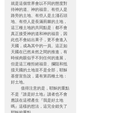
就是這個世界會以不同的態度對
待神的道、神的福音。有些人是
路旁的土地、有些人是土淺石頭
地、有些人是長滿荊棘的土地，
這三種土地的共同點是：都不會
真正接受神的道和神的福音，因
此也不會結出果子，更不會進入
天國，成為其中的一員。這正如
天國在已然未然之間的推進，有
時候肉眼似乎不到任何的進展，
但是這三種拒絕福音、攔阻和抵
擋天國的土地並不是全部，耶穌
基督宣告說，還有第四種土地：
好土地。

    值得注意的是，耶穌的重點
不是『誰是好土地』讀者也不會
應該在這裡產生『我是好土地
嗎』這樣的想法，這完全錯失了
耶穌的重點。
