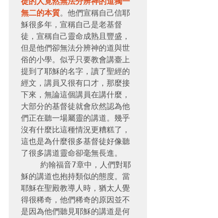
徒的人竟然無法分辨神的道獨一
無二的本質
。他們宣稱自己信耶
穌很多年，宣稱自己是老基督
徒，宣稱自己靈命成熟且豐盛，
但是他們卻無法分辨神的道與世
俗的小學。似乎只要教會講臺上
提到了耶穌的名字，讀了聖經的
經文，講員又很有口才，那麼接
下來，無論這個講員在講什麼，
大部分的基督徒就會欣然認為他
們正在聽一場屬靈的講道。幾乎
沒有什麼比這種情況更糟糕了，
這也是為什麼很多基督徒好像聽
了很多講道靈命卻毫無長進。

    約翰福音7章中，人們對耶
穌的講道也抱持類似的態度。當
耶穌在聖殿教導人時，猶太人覺
得很稀奇，他們稀奇的原因並不
是因為他們聽見耶穌的講道是何