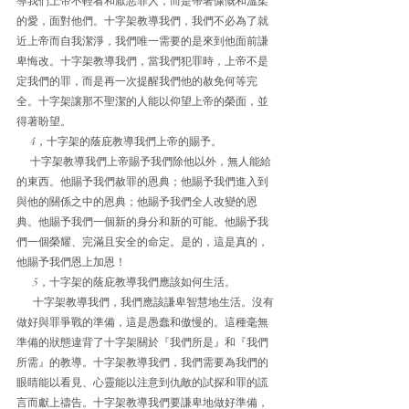
導我們上帝不輕看和厭惡罪人，而是帶著慷慨和溫柔
的愛，面對他們。十字架教導我們，我們不必為了就
近上帝而自我潔淨，我們唯一需要的是來到他面前謙
卑悔改。十字架教導我們，當我們犯罪時，上帝不是
定我們的罪，而是再一次提醒我們他的赦免何等完
全。十字架讓那不聖潔的人能以仰望上帝的榮面，並
得著盼望。
     4，十字架的蔭庇教導我們上帝的賜予。
     十字架教導我們上帝賜予我們除他以外，無人能給
的東西。他賜予我們赦罪的恩典；他賜予我們進入到
與他的關係之中的恩典；他賜予我們全人改變的恩
典。他賜予我們一個新的身分和新的可能。他賜予我
們一個榮耀、完滿且安全的命定。是的，這是真的，
他賜予我們恩上加恩！
      5，十字架的蔭庇教導我們應該如何生活。
      十字架教導我們，我們應該謙卑智慧地生活。沒有
做好與罪爭戰的準備，這是愚蠢和傲慢的。這種毫無
準備的狀態違背了十字架關於『我們所是』和『我們
所需』的教導。十字架教導我們，我們需要為我們的
眼睛能以看見、心靈能以注意到仇敵的試探和罪的謊
言而獻上禱告。十字架教導我們要謙卑地做好準備，