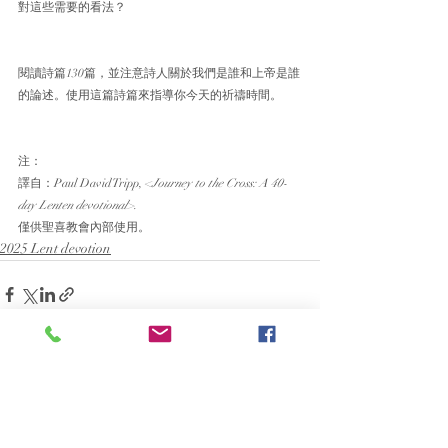
對這些需要的看法？
閱讀詩篇130篇，並注意詩人關於我們是誰和上帝是誰
的論述。使用這篇詩篇來指導你今天的祈禱時間。
注：
譯自：Paul David Tripp, 
<Journey to the Cross: A 40-
day Lenten devotional>.
僅供聖喜教會內部使用。
2025 Lent devotion
最新文章
查看全部