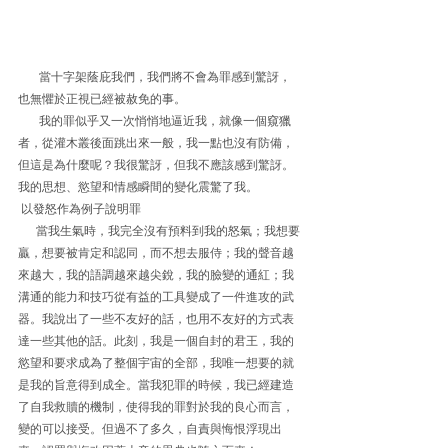
       當十字架蔭庇我們，我們將不會為罪感到驚訝，
也無懼於正視已經被赦免的事。
       我的罪似乎又一次悄悄地逼近我，就像一個窺獵
者，從灌木叢後面跳出來一般，我一點也沒有防備，
但這是為什麼呢？我很驚訝，但我不應該感到驚訝。
我的思想、慾望和情感瞬間的變化震驚了我。
 以發怒作為例子說明罪
      當我生氣時，我完全沒有預料到我的怒氣；我想要
贏，想要被肯定和認同，而不想去服侍；我的聲音越
來越大，我的語調越來越尖銳，我的臉變的通紅；我
溝通的能力和技巧從有益的工具變成了一件進攻的武
器。我說出了一些不友好的話，也用不友好的方式表
達一些其他的話。此刻，我是一個自封的君王，我的
慾望和要求成為了整個宇宙的全部，我唯一想要的就
是我的旨意得到成全。當我犯罪的時候，我已經建造
了自我救贖的機制，使得我的罪對於我的良心而言，
變的可以接受。但過不了多久，自責與悔恨浮現出