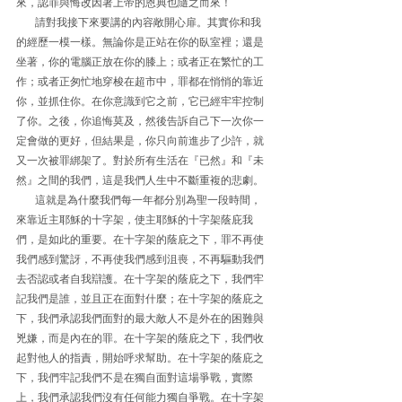
來，認罪與悔改因著上帝的恩典也隨之而來！
       請對我接下來要講的內容敞開心扉。其實你和我
的經歷一模一樣。無論你是正站在你的臥室裡；還是
坐著，你的電腦正放在你的膝上；或者正在繁忙的工
作；或者正匆忙地穿梭在超市中，罪都在悄悄的靠近
你，並抓住你。在你意識到它之前，它已經牢牢控制
了你。之後，你追悔莫及，然後告訴自己下一次你一
定會做的更好，但結果是，你只向前進步了少許，就
又一次被罪綁架了。對於所有生活在『已然』和『未
然』之間的我們，這是我們人生中不斷重複的悲劇。
       這就是為什麼我們每一年都分別為聖一段時間，
來靠近主耶穌的十字架，使主耶穌的十字架蔭庇我
們，是如此的重要。在十字架的蔭庇之下，罪不再使
我們感到驚訝，不再使我們感到沮喪，不再驅動我們
去否認或者自我辯護。在十字架的蔭庇之下，我們牢
記我們是誰，並且正在面對什麼；在十字架的蔭庇之
下，我們承認我們面對的最大敵人不是外在的困難與
兇嫌，而是內在的罪。在十字架的蔭庇之下，我們收
起對他人的指責，開始呼求幫助。在十字架的蔭庇之
下，我們牢記我們不是在獨自面對這場爭戰，實際
上，我們承認我們沒有任何能力獨自爭戰。在十字架