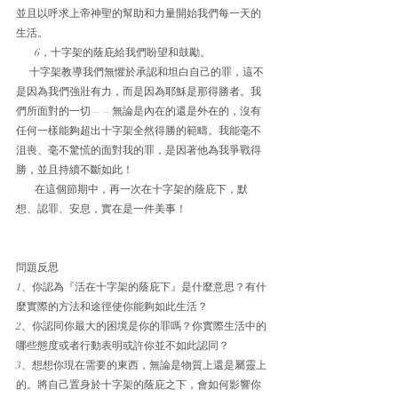
並且以呼求上帝神聖的幫助和力量開始我們每一天的
生活。
       6，十字架的蔭庇給我們盼望和鼓勵。
     十字架教導我們無懼於承認和坦白自己的罪，這不
是因為我們強壯有力，而是因為耶穌是那得勝者。我
們所面對的一切——無論是內在的還是外在的，沒有
任何一樣能夠超出十字架全然得勝的範疇。我能毫不
沮喪、毫不驚慌的面對我的罪，是因著他為我爭戰得
勝，並且持續不斷如此！
       在這個節期中，再一次在十字架的蔭庇下，默
想、認罪、安息，實在是一件美事！
問題反思
1、你認為『活在十字架的蔭庇下』是什麼意思？有什
麼實際的方法和途徑使你能夠如此生活？
2、你認同你最大的困境是你的罪嗎？你實際生活中的
哪些態度或者行動表明或許你並不如此認同？
3、想想你現在需要的東西，無論是物質上還是屬靈上
的。將自己置身於十字架的蔭庇之下，會如何影響你