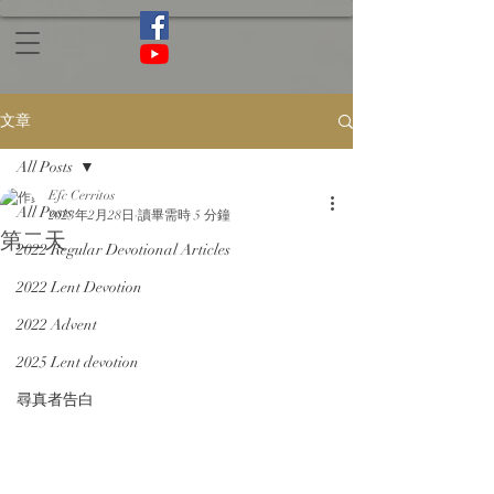
文章
All Posts
Efc Cerritos
All Posts
2023年2月28日
讀畢需時 5 分鐘
第二天
2022 Regular Devotional Articles
2022 Lent Devotion
2022 Advent
2025 Lent devotion
尋真者告白