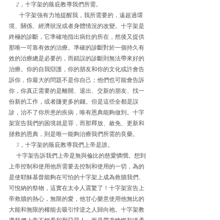
     2，十字架的蔭庇教導我們所需。
       十字架強有力地提醒我，我所需要的，遠超過環
境、關係、經濟狀況或者身體情況的改變。十字架是
終極的診斷，它準確地指出病灶的所在，然後又提供
那唯一可靠有效的治療。準確的診斷對於一個持久有
效的治療總是必要的，而錯誤的診斷則無法帶來好的
治療。你的自我辯護，你的朋友和你的文化或許會告
訴你，你最大的問題不是你自己；他們也可能會告訴
你，你真正需要的是離開、退出、交新的朋友、找一
份新的工作，或者賺更多的錢。但是這些全都是誤
診，治不了你所患的疾病，唯有恩典能夠做到。十字
架宣告我們的困境就是罪，而那釋放、赦免、更新和
拯救的恩典，則是唯一能夠治療我們所需的良藥。
     3，十字架的蔭庇教導我們上帝是誰。
     十字架告訴我們上帝是無與倫比的慈愛憐憫。想到
上帝控制和使用他所需要去控制和使用的一切，為的
是使耶穌基督能夠在可怕的十字架上成為救贖我們、
可悅納的祭物，這實在太令人震驚了！十字架宣告上
帝救贖的熱心，無限的愛，他甘心樂意使用他無比的
大能和無限的權能去吸引悖逆之人歸向祂。十字架教