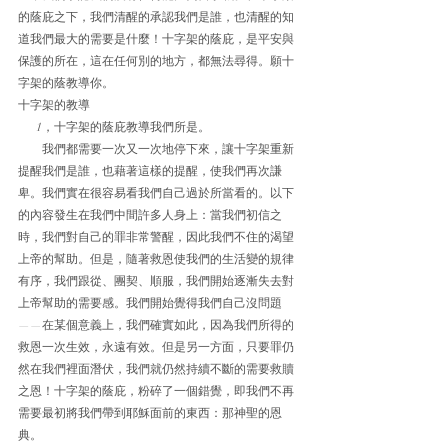
的蔭庇之下，我們清醒的承認我們是誰，也清醒的知
道我們最大的需要是什麼！十字架的蔭庇，是平安與
保護的所在，這在任何別的地方，都無法尋得。願十
字架的蔭教導你。
十字架的教導
      1，十字架的蔭庇教導我們所是。
        我們都需要一次又一次地停下來，讓十字架重新
提醒我們是誰，也藉著這樣的提醒，使我們再次謙
卑。我們實在很容易看我們自己過於所當看的。以下
的內容發生在我們中間許多人身上：當我們初信之
時，我們對自己的罪非常警醒，因此我們不住的渴望
上帝的幫助。但是，隨著救恩使我們的生活變的規律
有序，我們跟從、團契、順服，我們開始逐漸失去對
上帝幫助的需要感。我們開始覺得我們自己沒問題
——在某個意義上，我們確實如此，因為我們所得的
救恩一次生效，永遠有效。但是另一方面，只要罪仍
然在我們裡面潛伏，我們就仍然持續不斷的需要救贖
之恩！十字架的蔭庇，粉碎了一個錯覺，即我們不再
需要最初將我們帶到耶穌面前的東西：那神聖的恩
典。