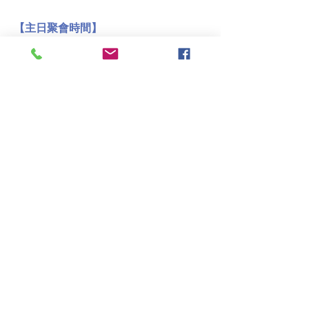
【主日聚會時間】
晨禱 9:00am-9:25am
聯合禮拜
9:30am-10:45am
台語禮拜
9:30am-10:45am
華語禮拜
11:00am-12:00pm:
午餐 12:00pm-1:30pm
​​​(714)
522-3119
efccerritos2022@gmail.com
​5882 Beach Blvd,
Buena Park, CA. 90621
Write Us