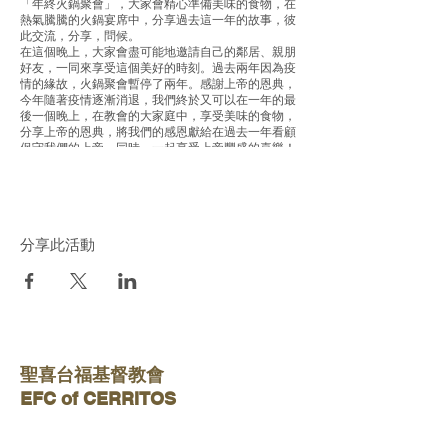
「年終火鍋聚會」，大家會精心準備美味的食物，在
熱氣騰騰的火鍋宴席中，分享過去這一年的故事，彼
此交流，分享，問候。
在這個晚上，大家會盡可能地邀請自己的鄰居、親朋
好友，一同來享受這個美好的時刻。過去兩年因為疫
情的緣故，火鍋聚會暫停了兩年。感謝上帝的恩典，
今年隨著疫情逐漸消退，我們終於又可以在一年的最
後一個晚上，在教會的大家庭中，享受美味的食物，
分享上帝的恩典，將我們的感恩獻給在過去一年看顧
保守我們的上帝，同時，一起享受上帝豐盛的喜樂！
歡迎大家參加！
分享此活動
聖喜台福基督教會
​EFC of CERRITOS