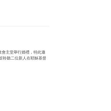
教會主堂舉行婚禮，特此邀
並聆聽二位新人在耶穌基督