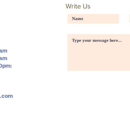
Write Us
5am
5am
0pm:
l.com