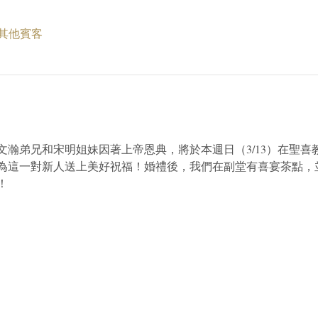
 位其他賓客
文瀚弟兄和宋明姐妹因著上帝恩典，將於本週日（3/13）在聖喜
為這一對新人送上美好祝福！婚禮後，我們在副堂有喜宴茶點，
！